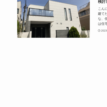
検討
こんに
建て
な、
は住宅
202