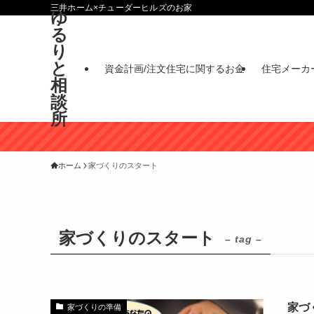
三井ホーム×チューダーヒルズのお家
ゆ
る
り
と
資金計画/注文住宅に関するお金
住宅メーカ
相
談
所
ホーム
家づくりのスタート
家づくりのスタート
– tag –
家づ
家づくりの準備