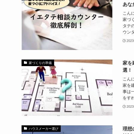
あな
こんに
家づ
タテ
ウンタ
202
家を
家づくりの準備
選！
こんに
家を
事は
をすれ
202
理想
ハウスメーカー選び