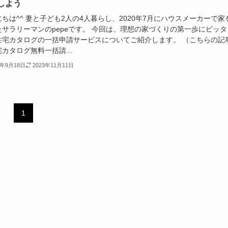
しよう
ちは^^ 妻と子ども2人の4人暮らし、2020年7月にハウスメーカーで家
たサラリーマンのpepeです。 今回は、理想の家づくりの第一歩にピッタ
住宅カタログの一括申請サービスについてご紹介します。 （こちらの記
カタログ無料一括請...
3年9月18日
2023年11月11日
1