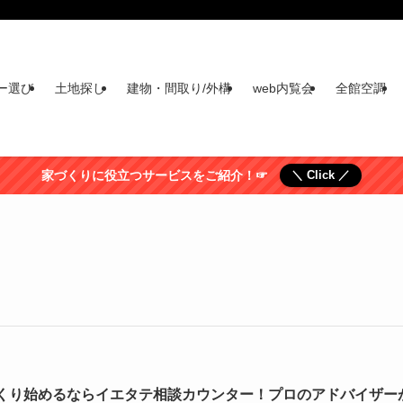
ー選び
土地探し
建物・間取り/外構
web内覧会
全館空調
家づくりに役立つサービスをご紹介！☞
＼ Click ／
くり始めるならイエタテ相談カウンター！プロのアドバイザー