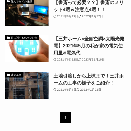
【書斎って必要？？】書斎のメリ
住んでみての感想
ット4選＆注意点4選！！
2021年6月19日
2022年1月22日
【三井ホーム×全館空調×太陽光発
家に関する色々なお金
電】2021年5月の我が家の電気使
用量&電気代
2021年6月12日
2023年11月16日
土地引渡しから上棟まで！三井ホ
建築工事
ームの工事の様子をご紹介！
2021年6月7日
2022年1月22日
1