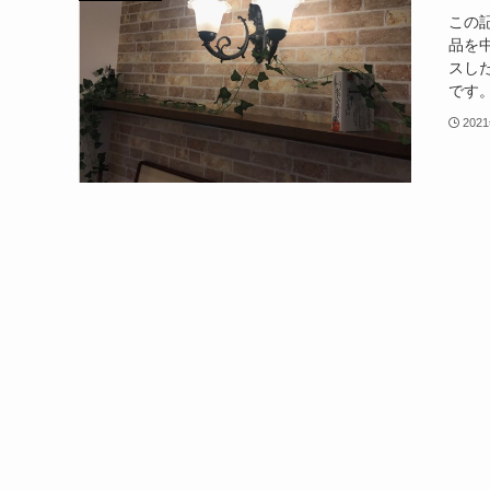
この
品を
スし
です。
202