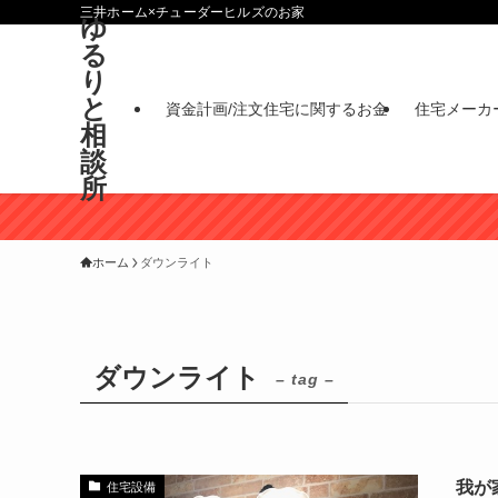
三井ホーム×チューダーヒルズのお家
ゆ
る
り
と
資金計画/注文住宅に関するお金
住宅メーカ
相
談
所
ホーム
ダウンライト
ダウンライト
– tag –
我が
住宅設備