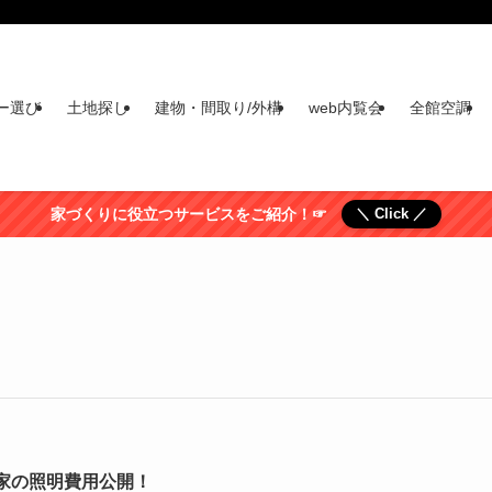
ー選び
土地探し
建物・間取り/外構
web内覧会
全館空調
家づくりに役立つサービスをご紹介！☞
＼ Click ／
家の照明費用公開！