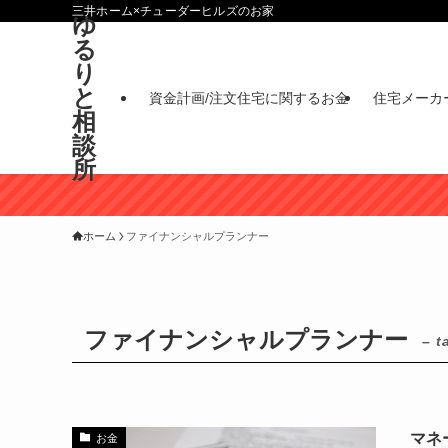
三井ホーム×チューダーヒルズのお家
ゆ
る
り
と
資金計画/注文住宅に関するお金
住宅メーカ
相
談
所
ホーム
ファイナンシャルプランナー
ファイナンシャルプランナー
– t
マネ
お金