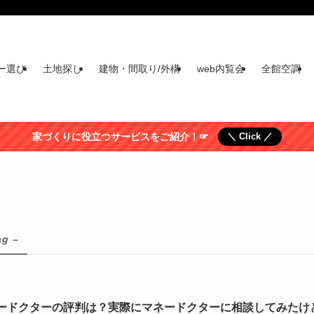
ー選び
土地探し
建物・間取り/外構
web内覧会
全館空調
家づくりに役立つサービスをご紹介！☞
＼ Click ／
ag –
ードクターの評判は？実際にマネードクターに相談してみたけ