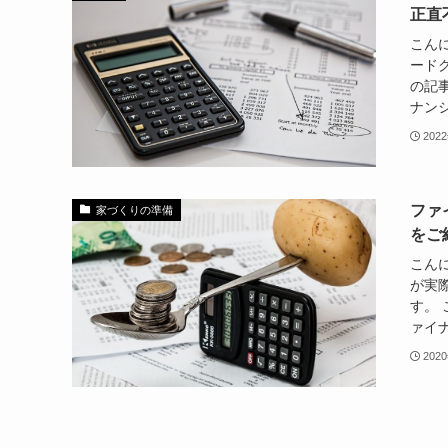
正直
こんに
ード
の記
ナンシ
202
ファ
家づくりの準備
をご
こんに
が実
す。
ァイナ
202