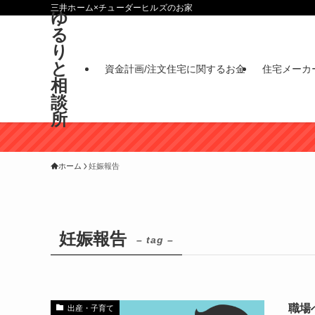
三井ホーム×チューダーヒルズのお家
ゆ
る
り
と
資金計画/注文住宅に関するお金
住宅メーカ
相
談
所
ホーム
妊娠報告
妊娠報告
– tag –
職場
出産・子育て