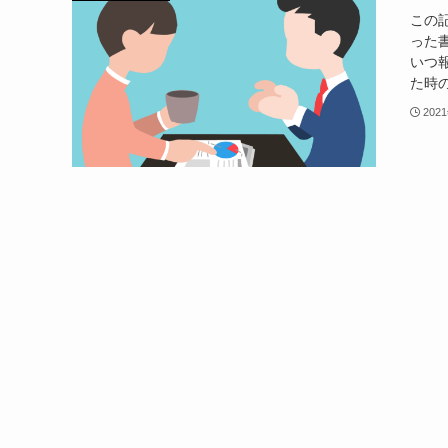
この
った
いつ
た時の
202