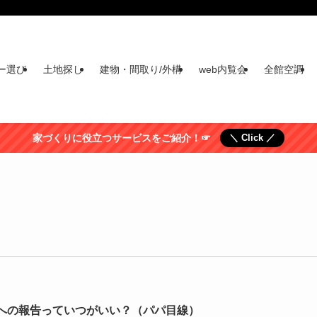
ー選び
土地探し
建物・間取り/外構
web内覧会
全館空調
家づくりに役立つサービスをご紹介！☞
＼ Click ／
への報告っていつがいい？（パパ目線）