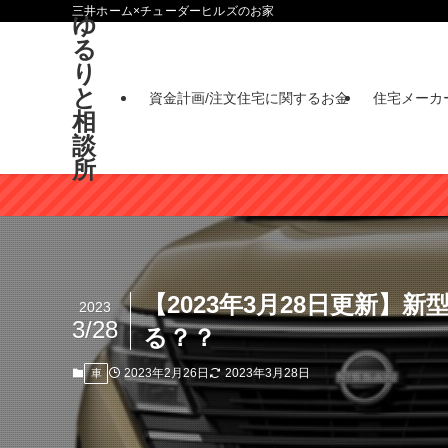
三井ホーム×チューダーヒルズのお家
ゆ
る
り
と
資金計画/注文住宅に関するお金
住宅メーカ
相
談
所
【2023年3月28日更新】新
2023
3/28
る？？
2023年2月26日
2023年3月28日
車