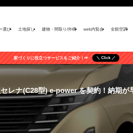
ー選び
土地探し
建物・間取り/外構
web内覧会
全館空調
家づくりに役立つサービスをご紹介！☞
＼ Click ／
型セレナ(C28型) e-power を契約！