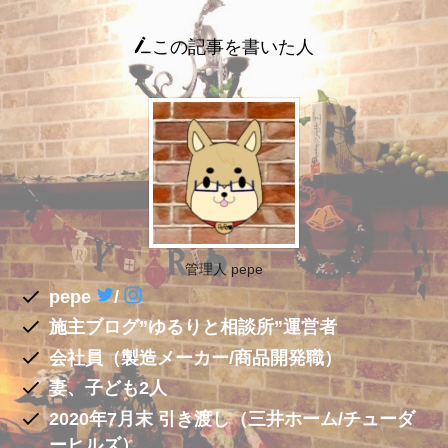
この記事を書いた人
管理人 pepe
pepe
/
施主ブログ”ゆるりと相談所”運営者
会社員（製造メーカー/商品開発職）
妻、子ども2人
2020年7月末 引き渡し（三井ホーム/チューダ
ーヒルズ）