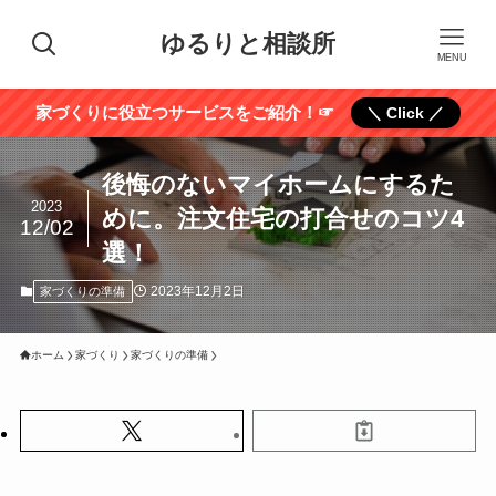
ゆるりと相談所
MENU
家づくりに役立つサービスをご紹介！☞
＼ Click ／
後悔のないマイホームにするた
2023
めに。注文住宅の打合せのコツ4
12/02
選！
2023年12月2日
家づくりの準備
ホーム
家づくり
家づくりの準備