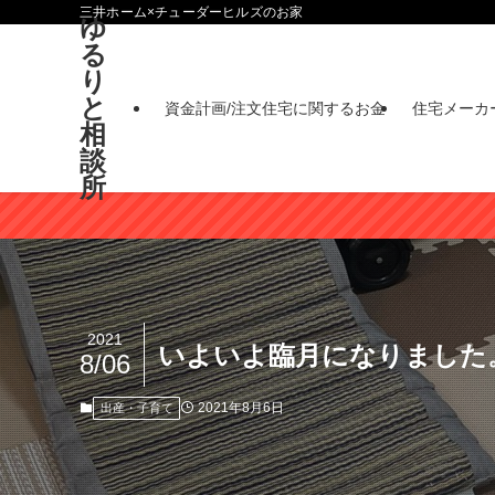
三井ホーム×チューダーヒルズのお家
ゆ
る
り
と
資金計画/注文住宅に関するお金
住宅メーカ
相
談
所
2021
いよいよ臨月になりました
8/06
2021年8月6日
出産・子育て