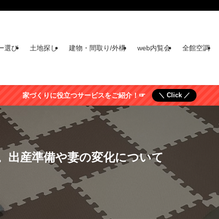
ー選び
土地探し
建物・間取り/外構
web内覧会
全館空調
家づくりに役立つサービスをご紹介！☞
＼ Click ／
。出産準備や妻の変化について