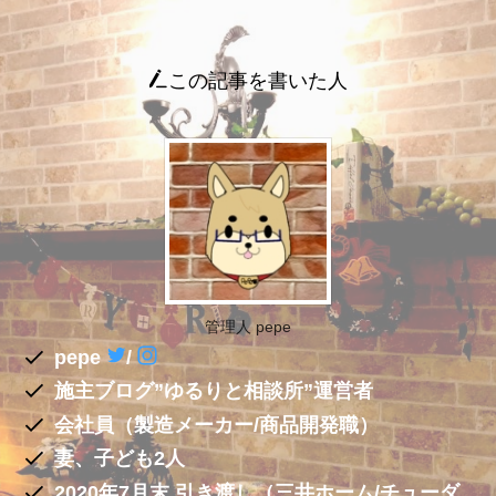
この記事を書いた人
管理人 pepe
pepe
/
施主ブログ”ゆるりと相談所”運営者
会社員（製造メーカー/商品開発職）
妻、子ども2人
2020年7月末 引き渡し（三井ホーム/チューダ