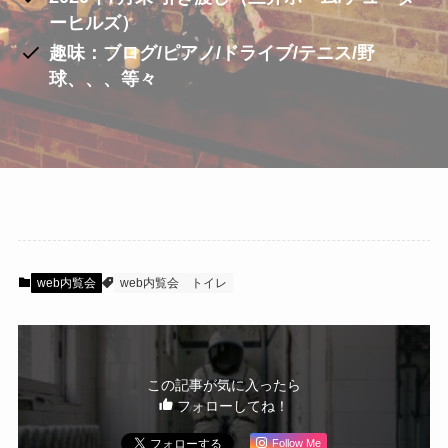
ーヒルズ）
趣味：ブログ/ピアノ/ドライブ/テニス/野
球、、、等々
web内覧会
web内覧会
トイレ
この記事が気に入ったら
フォローしてね！
Follow Me