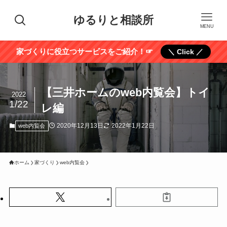
ゆるりと相談所
MENU
家づくりに役立つサービスをご紹介！☞
＼ Click ／
【三井ホームのweb内覧会】トイ
2022
1/22
レ編
2020年12月13日
2022年1月22日
web内覧会
ホーム
家づくり
web内覧会