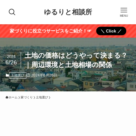
ゆるりと相談所
MENU
家づくりに役立つサービスをご紹介！☞
＼ Click ／
土地の価格はどうやって決まる？
2024
6/26
｜周辺環境と土地相場の関係
2024年6月26日
土地選び
ホーム
家づくり
土地選び