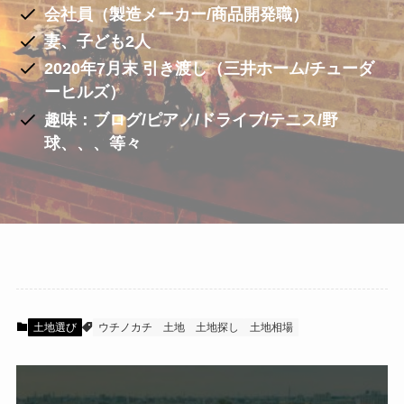
会社員（製造メーカー/商品開発職）
妻、子ども2人
2020年7月末 引き渡し（三井ホーム/チューダ
ーヒルズ）
趣味：ブログ/ピアノ/ドライブ/テニス/野
球、、、等々
土地選び
ウチノカチ
土地
土地探し
土地相場